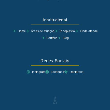
Institucional
Home
Áreas de Atuação
Rinoplastia
Onde atende
Portfólio
Blog
Redes Sociais
Instagram
Facebook
Doctoralia
EAAfCEP4ZAS7QBO7F1jpkgWt3jzkgSZBukZBnWy6N6SiO2