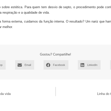
ó sobre estética. Para quem tem desvio de septo, o procedimento pode corrig
a respiração e a qualidade de vida.
 forma externa, cuidamos da função interna. O resultado? Um nariz que ha
ar melhor.
Gostou? Compartilhe!
pp
Email
Facebook
LinkedIn
da vida
Linha do