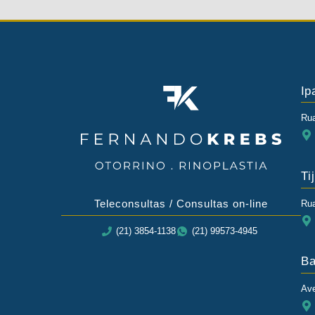
Ip
Rua
Ti
Teleconsultas / Consultas on-line
Rua
(21) 3854-1138
(21) 99573-4945
Ba
Ave