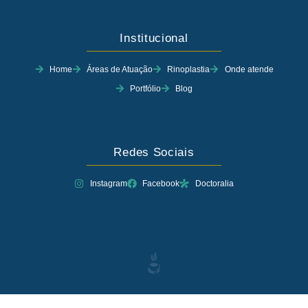
Institucional
Home
Áreas de Atuação
Rinoplastia
Onde atende
Portfólio
Blog
Redes Sociais
Instagram
Facebook
Doctoralia
EAAfCEP4ZAS7QBO7F1jpkgWt3jzkgSZBukZBnWy6N6SiO2