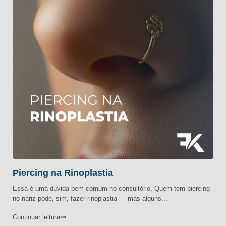
Piercing na Rinoplastia
Essa é uma dúvida bem comum no consultório. Quem tem piercing
no nariz pode, sim, fazer rinoplastia — mas alguns...
Continuar leitura