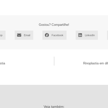
Gostou? Compartilhe!
pp
Email
Facebook
LinkedIn
stia
Rinoplastia em di
Veja também: