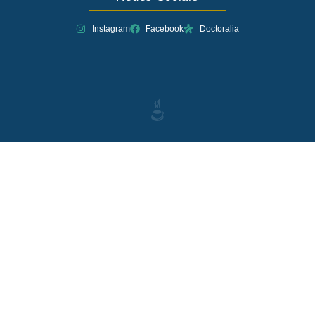
Instagram
Facebook
Doctoralia
EAAfCEP4ZAS7QBO7F1jpkgWt3jzkgSZBukZBnWy6N6SiO2